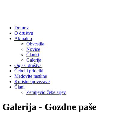
Domov
O društvu
Aktualno
Obvestila
Novice
Članki
Galerija
Oglasi društva
Čebelji pridelki
Medovite rastline
Koristne povezave
Člani
Zemljevid čebelarjev
Galerija - Gozdne paše