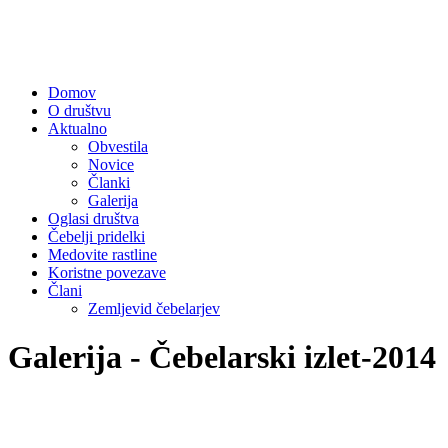
Domov
O društvu
Aktualno
Obvestila
Novice
Članki
Galerija
Oglasi društva
Čebelji pridelki
Medovite rastline
Koristne povezave
Člani
Zemljevid čebelarjev
Galerija - Čebelarski izlet-2014